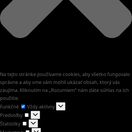
Na tejto stránke používame cookies, aby všetko fungovalo
správne a aby sme vám mohli ukázať obsah, ktorý vás
zaujíma. Kliknutím na „Rozumiem“ nám dáte súhlas na ich
použitie.
Funkčné
Funkčné
Vždy aktívny
Predvoľby
Predvoľby
Štatistiky
Štatistiky
Marketing