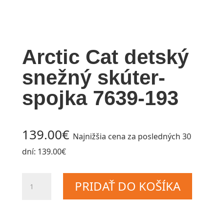
Arctic Cat detský
snežný skúter-
spojka 7639-193
139.00
€
Najnižšia cena za posledných 30
dní:
139.00
€
množstvo
PRIDAŤ DO KOŠÍKA
Arctic
Cat
detský