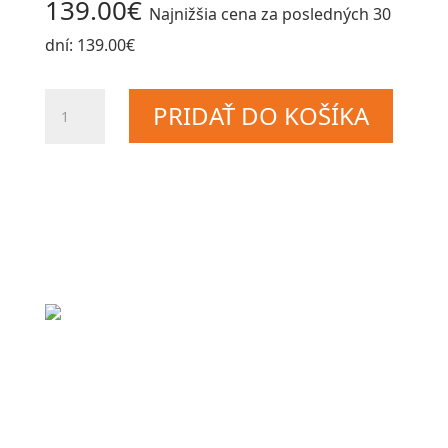
139.00
€
Najnižšia cena za posledných 30
snežný
dní:
139.00
€
skúter-
spojka
množstvo
7639-
PRIDAŤ DO KOŠÍKA
Arctic
193
Cat
detský
snežný
skúter-
spojka
7639-
193