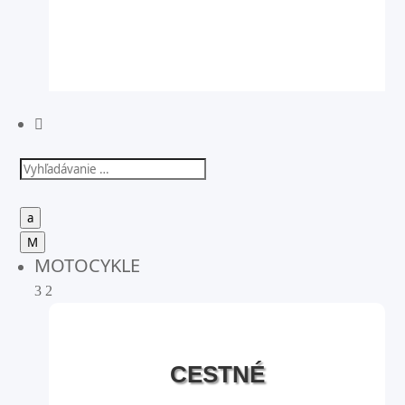

a
M
MOTOCYKLE
3
2
CESTNÉ