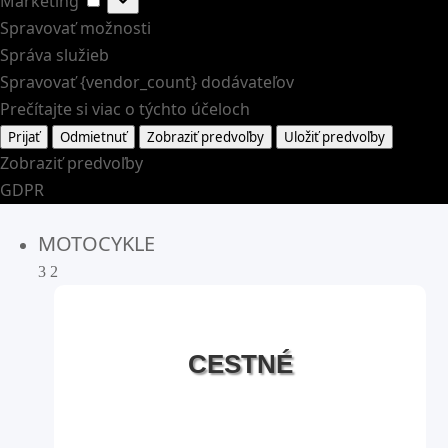
Marketing
Spravovať možnosti
Správa služieb
Spravovať {vendor_count} dodávateľov
Prečítajte si viac o týchto účeloch
Prijať
Odmietnuť
Zobraziť predvoľby
Uložiť predvoľby
Zobraziť predvoľby
GDPR
MOTOCYKLE
3
2
CESTNÉ