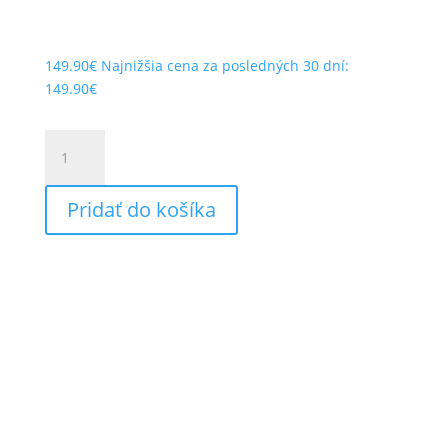
149.90
€
Najnižšia cena za posledných 30 dní:
149.90
€
množstvo
BARRACUDA
SADA
Pridať do košíka
PÁČIEK