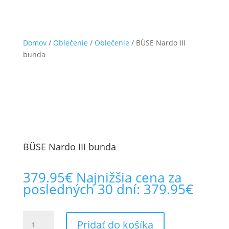
Domov
/
Oblečenie
/
Oblečenie
/ BÜSE Nardo III
bunda
BÜSE Nardo III bunda
379.95
€
Najnižšia cena za
posledných 30 dní:
379.95
€
množstvo
Pridať do košíka
BÜSE