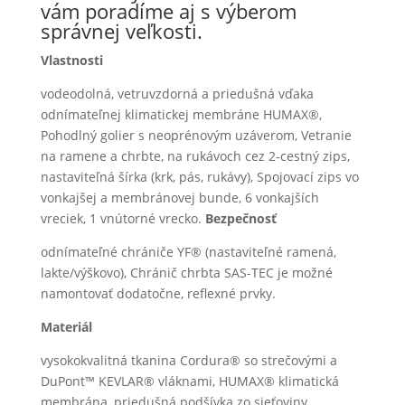
vám poradíme aj s výberom
správnej veľkosti.
Vlastnosti
vodeodolná, vetruvzdorná a priedušná vďaka
odnímateľnej klimatickej membráne HUMAX®,
Pohodlný golier s neoprénovým uzáverom, Vetranie
na ramene a chrbte, na rukávoch cez 2-cestný zips,
nastaviteľná šírka (krk, pás, rukávy), Spojovací zips vo
vonkajšej a membránovej bunde, 6 vonkajších
vreciek, 1 vnútorné vrecko.
Bezpečnosť
odnímateľné chrániče YF® (nastaviteľné ramená,
lakte/výškovo), Chránič chrbta SAS-TEC je možné
namontovať dodatočne, reflexné prvky.
Materiál
vysokokvalitná tkanina Cordura® so strečovými a
DuPont™ KEVLAR® vláknami, HUMAX® klimatická
membrána, priedušná podšívka zo sieťoviny.