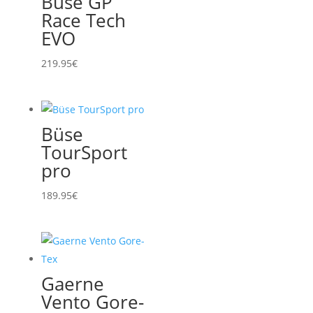
Büse GP
Race Tech
EVO
219.95
€
Büse
TourSport
pro
189.95
€
Gaerne
Vento Gore-