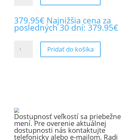
Nardo
III
379.95
€
Najnižšia cena za
bunda
posledných 30 dní:
379.95
€
množstvo
Pridať do košíka
BÜSE
Nardo
III
bunda
Dostupnosť veľkostí sa priebežne
mení. Pre overenie aktuálnej
dostupnosti nás kontaktujte
telefonicky alebo e-mailom. Radi