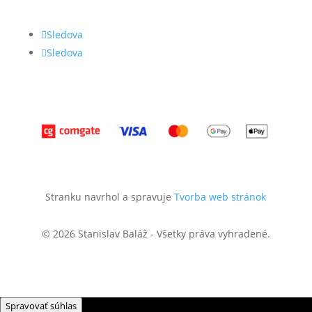
Sledova
Sledova
Stranku navrhol a spravuje
Tvorba web stránok
© 2026 Stanislav Baláž - Všetky práva vyhradené.
Spravovať súhlas