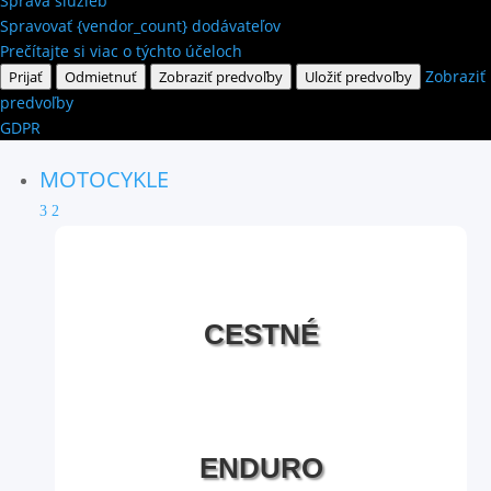
Správa služieb
Spravovať {vendor_count} dodávateľov
Prečítajte si viac o týchto účeloch
Zobraziť
Prijať
Odmietnuť
Zobraziť predvoľby
Uložiť predvoľby
predvoľby
GDPR
MOTOCYKLE
3
2
CESTNÉ
ENDURO