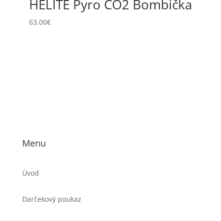
HELITE Pyro CO2 Bombička
63.00
€
Menu
Úvod
Darčekový poukaz