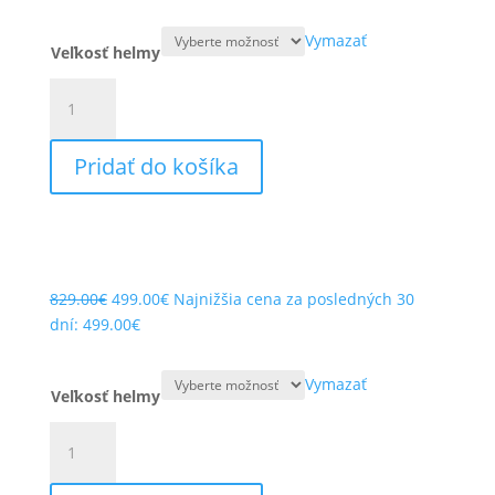
bola:
je:
829.00€.
499.00€.
Vymazať
Veľkosť helmy
množstvo
SCHUBERTH
C4
Pridať do košíka
PRO
CARBON
TEMPEST
WHITE
Pôvodná
Aktuálna
829.00
€
499.00
€
Najnižšia cena za posledných 30
cena
cena
dní:
499.00
€
bola:
je:
829.00€.
499.00€.
Vymazať
Veľkosť helmy
množstvo
SCHUBERTH
C4