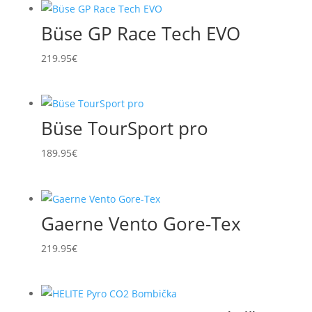
Büse GP Race Tech EVO
219.95
€
Büse TourSport pro
189.95
€
Gaerne Vento Gore-Tex
219.95
€