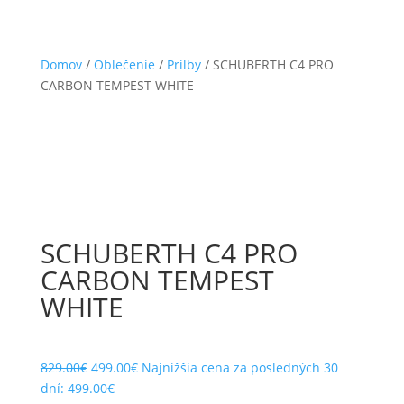
Domov
/
Oblečenie
/
Prilby
/ SCHUBERTH C4 PRO
CARBON TEMPEST WHITE
SCHUBERTH C4 PRO
CARBON TEMPEST
WHITE
Pôvodná
Aktuálna
829.00
€
499.00
€
Najnižšia cena za posledných 30
cena
cena
dní:
499.00
€