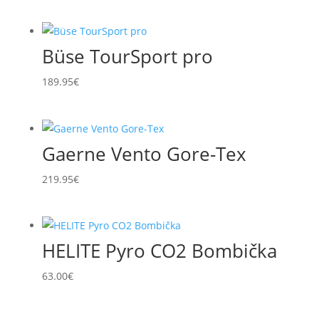
Büse TourSport pro
189.95
€
Gaerne Vento Gore-Tex
219.95
€
HELITE Pyro CO2 Bombička
63.00
€