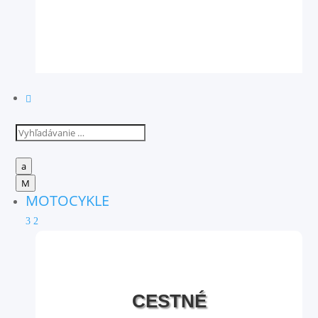

a
M
MOTOCYKLE
3
2
CESTNÉ