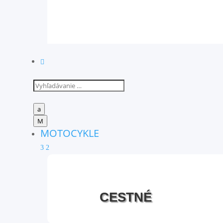

a
M
MOTOCYKLE
3
2
CESTNÉ