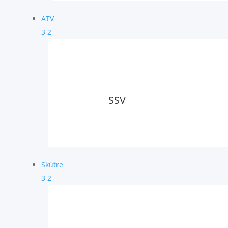
ATV
3
2
SSV
Skútre
3
2