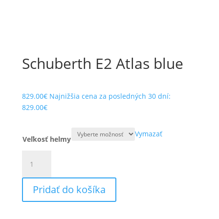
Schuberth E2 Atlas blue
829.00
€
Najnižšia cena za posledných 30 dní:
829.00
€
Vymazať
Veľkosť helmy
množstvo
Schuberth
E2
Pridať do košíka
Atlas
blue