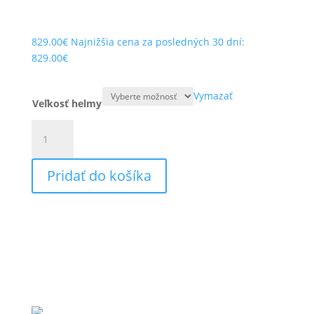
829.00
€
Najnižšia cena za posledných 30 dní:
829.00
€
Vymazať
Veľkosť helmy
množstvo
Schuberth
E2
Pridať do košíka
Atlas
blue