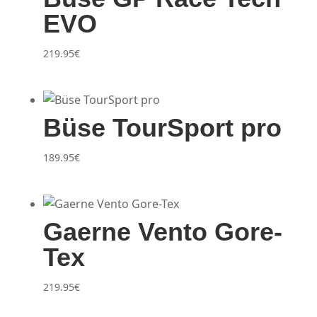
EVO
219.95
€
Büse TourSport pro
189.95
€
Gaerne Vento Gore-
Tex
219.95
€