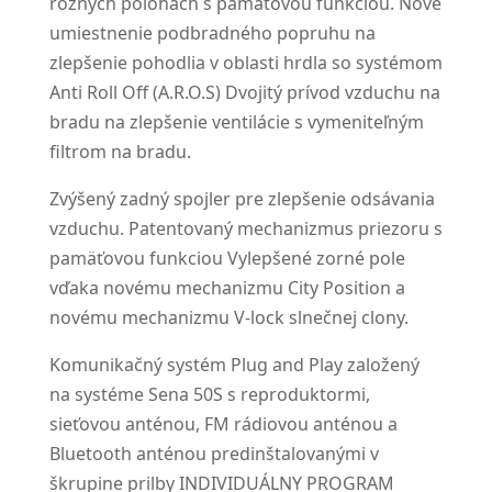
rôznych polohách s pamäťovou funkciou. Nové
umiestnenie podbradného popruhu na
zlepšenie pohodlia v oblasti hrdla so systémom
Anti Roll Off (A.R.O.S) Dvojitý prívod vzduchu na
bradu na zlepšenie ventilácie s vymeniteľným
filtrom na bradu.
Zvýšený zadný spojler pre zlepšenie odsávania
vzduchu. Patentovaný mechanizmus priezoru s
pamäťovou funkciou Vylepšené zorné pole
vďaka novému mechanizmu City Position a
novému mechanizmu V-lock slnečnej clony.
Komunikačný systém Plug and Play založený
na systéme Sena 50S s reproduktormi,
sieťovou anténou, FM rádiovou anténou a
Bluetooth anténou predinštalovanými v
škrupine prilby INDIVIDUÁLNY PROGRAM