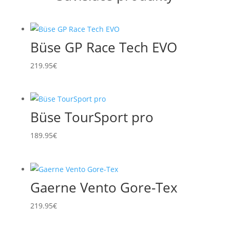
Büse GP Race Tech EVO
219.95
€
Büse TourSport pro
189.95
€
Gaerne Vento Gore-Tex
219.95
€