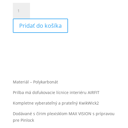
množstvo
Scorpion
EXO-
Pridať do košíka
520
EVO
Air
Solid
Materiál – Polykarbonát
Prilba má dofukovacie lícnice interiéru AIRFIT
Kompletne vyberateľný a prateľný KwikWick2
Dodávané s čírim plexisklom MAX VISION s prípravou
pre Pinlock