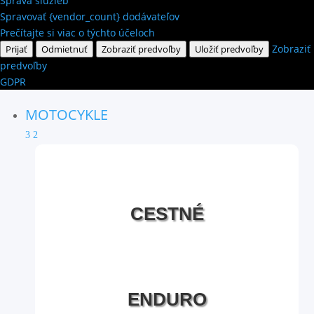
Správa služieb
Spravovať {vendor_count} dodávateľov
Prečítajte si viac o týchto účeloch
Zobraziť
Prijať
Odmietnuť
Zobraziť predvoľby
Uložiť predvoľby
predvoľby
GDPR
MOTOCYKLE
3
2
CESTNÉ
ENDURO