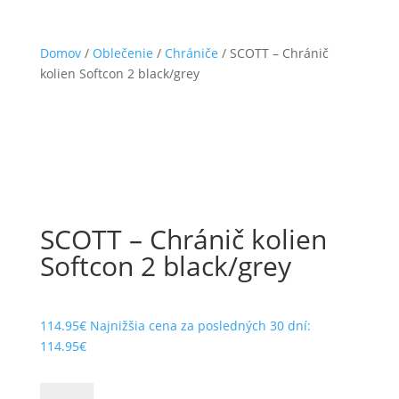
Domov
/
Oblečenie
/
Chrániče
/ SCOTT – Chránič
kolien Softcon 2 black/grey
SCOTT – Chránič kolien
Softcon 2 black/grey
114.95
€
Najnižšia cena za posledných 30 dní:
114.95
€
množstvo