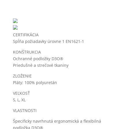
CERTIFIKÁCIA
Spĺňa požiadavky úrovne 1 EN1621-1
KONŠTRUKCIA
Ochranné podložky D3O®
Priedušné a strečové tkaniny
ZLOŽENIE
Pláty: 100% polyuretán
VEĽKOSŤ
S, L, XL
VLASTNOSTI
Špecificky navrhnutá ergonomická a flexibilná
podložka D3O®