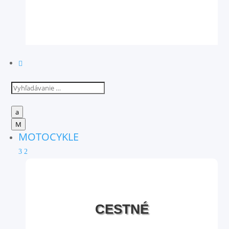

a
M
MOTOCYKLE
3
2
CESTNÉ