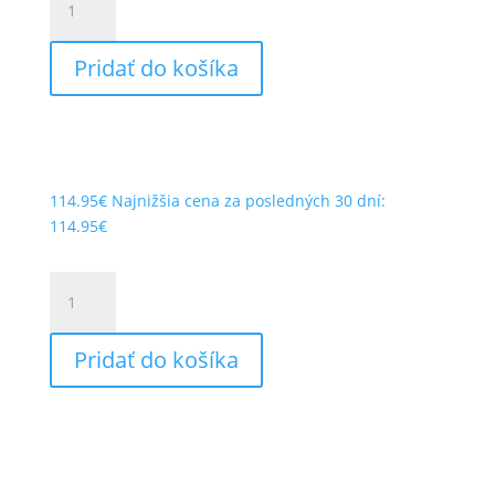
SCOTT
-
Pridať do košíka
Chránič
kolien
Softcon
2
black/grey
114.95
€
Najnižšia cena za posledných 30 dní:
114.95
€
množstvo
SCOTT
-
Pridať do košíka
Chránič
kolien
Softcon
2
black/grey