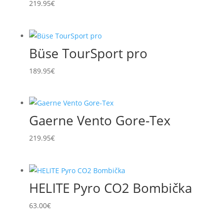
219.95
€
Büse TourSport pro
189.95
€
Gaerne Vento Gore-Tex
219.95
€
HELITE Pyro CO2 Bombička
63.00
€