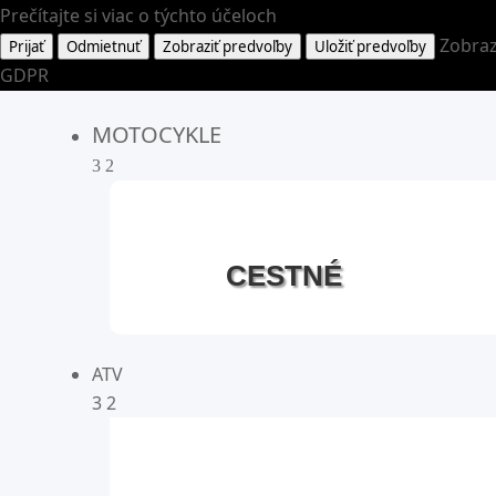
Prečítajte si viac o týchto účeloch
Zobraz
Prijať
Odmietnuť
Zobraziť predvoľby
Uložiť predvoľby
GDPR
MOTOCYKLE
3
2
CESTNÉ
ATV
3
2