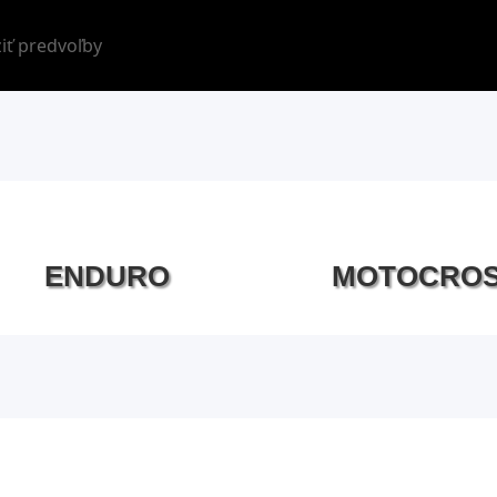
iť predvoľby
ENDURO
MOTOCRO