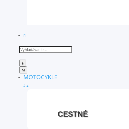

a
M
MOTOCYKLE
3
2
CESTNÉ