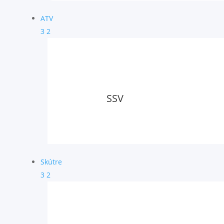
ATV
3
2
SSV
Skútre
3
2