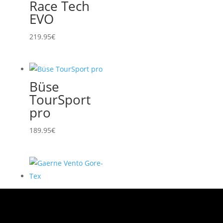
Race Tech
EVO
219.95
€
Büse
TourSport
pro
189.95
€
Gaerne
Vento Gore-
Tex