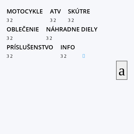
MOTOCYKLE
ATV
SKÚTRE
3
2
3
2
3
2
OBLEČENIE
NÁHRADNE DIELY
3
2
3
2
PRÍSLUŠENSTVO
INFO
3
2
3
2

a