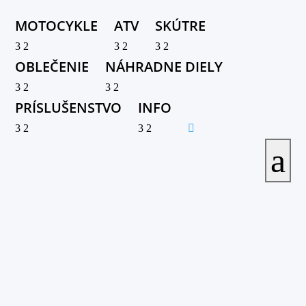
MOTOCYKLE
ATV
SKÚTRE
3
2
3
2
3
2
OBLEČENIE
NÁHRADNE DIELY
3
2
3
2
PRÍSLUŠENSTVO
INFO
3
2
3
2

a